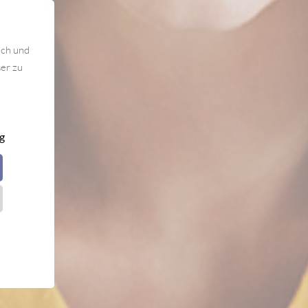
ich und
er zu
g